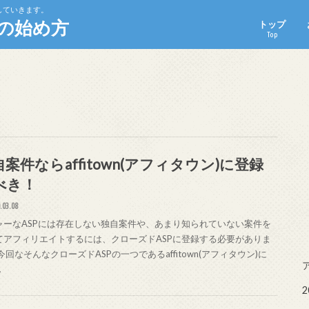
していきます。
の始め方
トップ
Top
案件ならaffitown(アフィタウン)に登録
べき！
.03.08
ャーなASPには存在しない独自案件や、あまり知られていない案件を
てアフィリエイトするには、クローズドASPに登録する必要がありま
今回なそんなクローズドASPの一つであるaffitown(アフィタウン)に
…