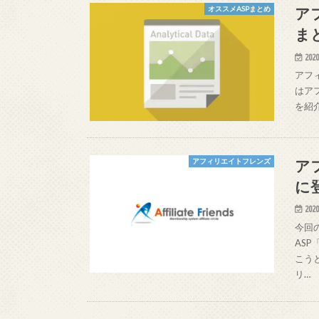
ア
オススメASPまとめ
ま
2020
アフ
はア
を紹
ア
アフィリエイトフレンズ
に
2020
今回
ASP
こう
リ…