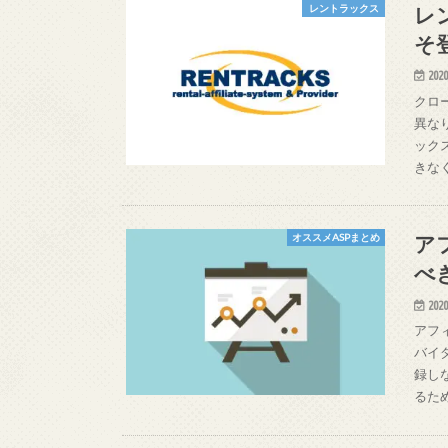
レ
レントラックス
そ
2020
クロー
異な
ック
きな
ア
オススメASPまとめ
べ
2020
アフ
バイ
録し
るた