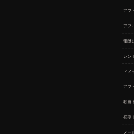
アフ
アフ
報酬
レン
ドメ
アフ
独自
初期
メー