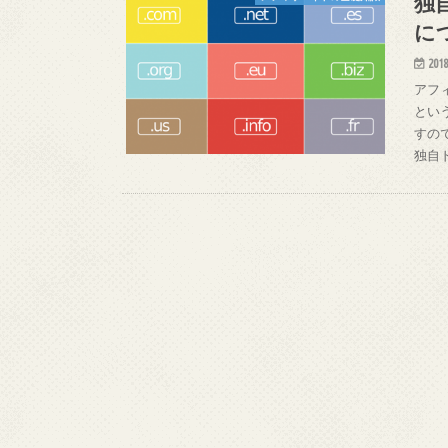
独
に
2018
アフ
とい
すの
独自