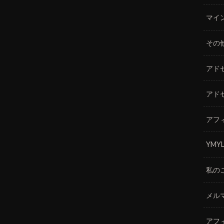
マイ
その
アド
アド
アフ
YMY
私の
メル
アフ