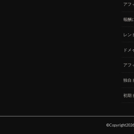
アフ
報酬
レン
ドメ
アフ
独自
初期
©Copyright202